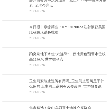
嘉兴国有资本投资运营：更正2022年年度财务报
表_全球今亮点
2023-06-26
今日报丨康缘药业：KYS202002A注射液获美国
FDA临床试验批准
2023-06-26
趵突泉地下水位“六连降”，仅比黄色预警水位线
高11厘米 世界微动态
2023-06-26
卫生间安装止逆阀有用吗_卫生间止逆阀是干什
么用的 卫生间止逆阀有必要装吗_世界报资讯
2023-06-26
焦点精选！象山县召开土地推介座谈会